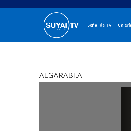
Señal de TV
Galerí
ALGARABI.A