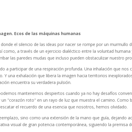
 Imagen. Ecos de las máquinas humanas
onde el silencio de las ideas por nacer se rompe por un murmullo di
í como, a través de un ejercicio dialéctico entre la voluntad humana
ribar las paredes mudas que incluso pueden obstaculizar nuestro pro
ndo a participar de una respiración profunda. Una inhalación que nos 
. Y una exhalación que libera la imagen hacia territorios inexplorado
reación encuentra su verdadera pulsión.
odemos mantenernos despiertos cuando ya no hay desafíos convenci
ir un "corazón roto" en un rayo de luz que muestra el camino. Como bi
e rescatar el recuerdo de una esencia que nosotros, hemos olvidado.
un reemplazo, sino como una extensión de la mano que guía, dejando a
rativa visual de gran potencia contemporánea, siguiendo la premisa d