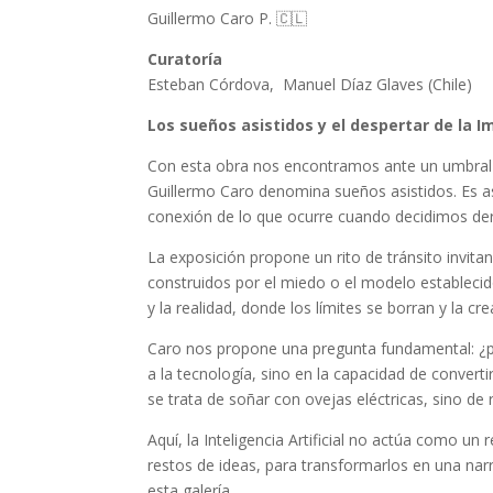
Guillermo Caro P. 🇨🇱
Curatoría
Esteban Córdova, Manuel Díaz Glaves (Chile)
Los sueños asistidos y el despertar de la
Con esta obra nos encontramos ante un umbral d
Guillermo Caro denomina sueños asistidos. Es as
conexión de lo que ocurre cuando decidimos der
La exposición propone un rito de tránsito invita
construidos por el miedo o el modelo establecido
y la realidad, donde los límites se borran y la c
Caro nos propone una pregunta fundamental: ¿p
a la tecnología, sino en la capacidad de convert
se trata de soñar con ovejas eléctricas, sino d
Aquí, la Inteligencia Artificial no actúa como 
restos de ideas, para transformarlos en una nar
esta galería.