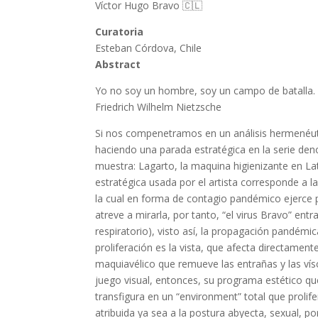
Víctor Hugo Bravo 🇨🇱
Curatoria
Esteban Córdova, Chile
Abstract
Yo no soy un hombre, soy un campo de batalla.
Friedrich Wilhelm Nietzsche
Si nos compenetramos en un análisis hermenéut
haciendo una parada estratégica en la serie deno
muestra: Lagarto, la maquina higienizante en L
estratégica usada por el artista corresponde a l
la cual en forma de contagio pandémico ejerce pr
atreve a mirarla, por tanto, “el virus Bravo” entr
respiratorio), visto así, la propagación pandémi
proliferación es la vista, que afecta directament
maquiavélico que remueve las entrañas y las vísc
juego visual, entonces, su programa estético qu
transfigura en un “environment” total que prolif
atribuida ya sea a la postura abyecta, sexual, po