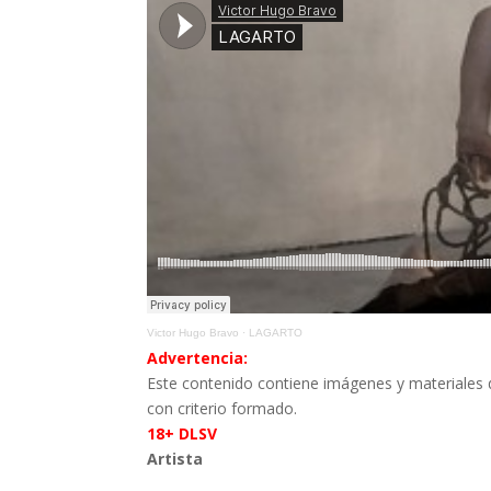
Victor Hugo Bravo
·
LAGARTO
Advertencia:
Este contenido contiene imágenes y materiales 
con criterio formado.
18+ DLSV
Artista