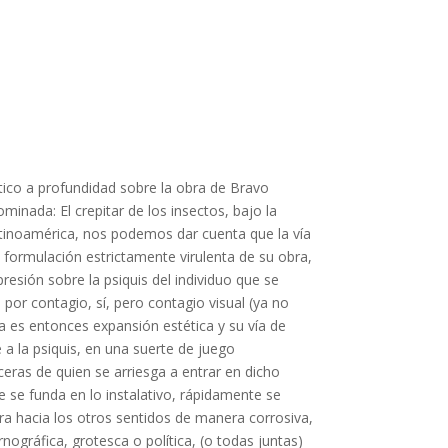
ico a profundidad sobre la obra de Bravo
minada: El crepitar de los insectos, bajo la
atinoamérica, nos podemos dar cuenta que la vía
a formulación estrictamente virulenta de su obra,
esión sobre la psiquis del individuo que se
a por contagio, sí, pero contagio visual (ya no
ca es entonces expansión estética y su vía de
e a la psiquis, en una suerte de juego
eras de quien se arriesga a entrar en dicho
e se funda en lo instalativo, rápidamente se
era hacia los otros sentidos de manera corrosiva,
rnográfica, grotesca o política, (o todas juntas)