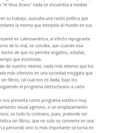
 “el Virus Bravo” nada se encuentra a medias
n su trabajo, ausculta una razón política que
bordante la misma que interpela al mundo en sus
enizante en Latinoamérica, el efecto repugnante
ismo de lo real, se concibe, aun cuando esa
o hecho de que no permite engaños, estafas,
 tiempo que incomoda.
le de nuestro interior, nada más intenso que los
 nada más ofensivo en una sociedad mojigata que
in filtros, tal cual nos es dada, bajo los
, siguiendo el programa nietzscheano a carta
vo nos presenta como programa estético muy
tamiento visual agresivo, o un emplazamiento
ivos, es todo lo contrario, pues, pretende ser
tica sin filtros, que no solo se convierte en una
rca personal) sino lo más importante se torna en