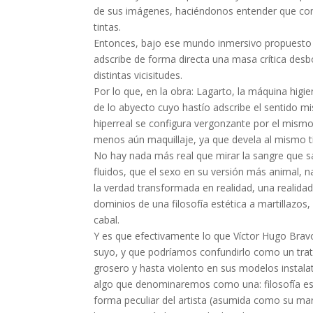
de sus imágenes, haciéndonos entender que con
tintas.
Entonces, bajo ese mundo inmersivo propuesto e
adscribe de forma directa una masa crítica des
distintas vicisitudes.
Por lo que, en la obra: Lagarto, la máquina higi
de lo abyecto cuyo hastío adscribe el sentido m
hiperreal se configura vergonzante por el mism
menos aún maquillaje, ya que devela al mismo
No hay nada más real que mirar la sangre que sa
fluidos, que el sexo en su versión más animal,
la verdad transformada en realidad, una realidad s
dominios de una filosofía estética a martillazos
cabal.
Y es que efectivamente lo que Víctor Hugo Bra
suyo, y que podríamos confundirlo como un tra
grosero y hasta violento en sus modelos instalat
algo que denominaremos como una: filosofía esté
forma peculiar del artista (asumida como su ma