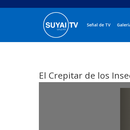
Señal de TV
Galerí
El Crepitar de los In