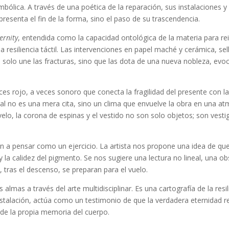
mbólica. A través de una poética de la reparación, sus instalaciones y
presenta el fin de la forma, sino el paso de su trascendencia.
ernity
, entendida como la capacidad ontológica de la materia para r
a resiliencia táctil. Las intervenciones en papel maché y cerámica, se
solo une las fracturas, sino que las dota de una nueva nobleza, evoc
ces rojo, a veces sonoro que conecta la fragilidad del presente con la 
al no es una mera cita, sino un clima que envuelve la obra en una a
elo, la corona de espinas y el vestido no son solo objetos; son vestigi
n a pensar como un ejercicio. La artista nos propone una idea de que 
y la calidez del pigmento. Se nos sugiere una lectura no lineal, una o
, tras el descenso, se preparan para el vuelo.
s almas a través del arte multidisciplinar. Es una cartografía de la res
stalación, actúa como un testimonio de que la verdadera eternidad re
sde la propia memoria del cuerpo.