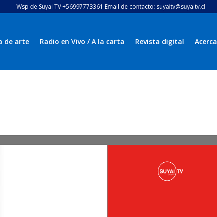
Wsp de Suyai TV +56997773361 Email de contacto: suyaitv@suyaitv.cl
a de arte
Radio en Vivo / A la carta
Revista digital
Acerca