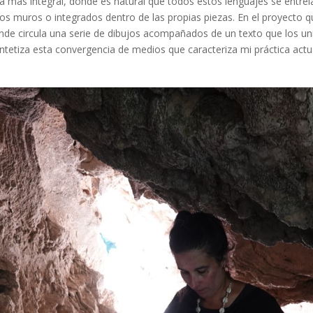
más integral, donde es natural que todos estos lenguajes se entrelac
os muros o integrados dentro de las propias piezas. En el proyecto qu
nde circula una serie de dibujos acompañados de un texto que los unif
ntetiza esta convergencia de medios que caracteriza mi práctica actu