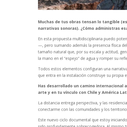
Muchas de tus obras tensan lo tangible (e
narrativas sonoras). ¿Cómo administras esa 
En esta propuesta multidisciplinaria puedo pote
—, pero sumando además la presencia física del
tamaño natural que, por su escala y actitud, gen
la mano en el “espejo” de agua y romper su refle
Todos estos elementos configuran una narrativa 
que entra en la instalación construye su propia e
Has desarrollado un camino internacional 
arte y en tu vínculo con Chile y América Lat
La distancia entrega perspectiva, y las residenc
conectarme con las comunidades y los territorios
Este nuevo ciclo documental que estoy iniciand
sido profundamente sobrecogedora. Al mismo ti