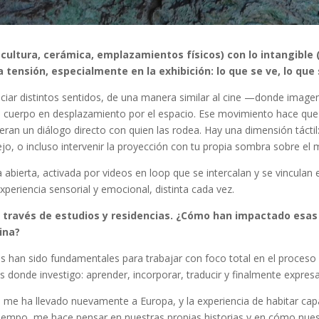
scultura, cerámica, emplazamientos físicos) con lo intangibl
tensión, especialmente en la exhibición: lo que se ve, lo que
nciar distintos sentidos, de una manera similar al cine —donde image
 cuerpo en desplazamiento por el espacio. Ese movimiento hace que 
eran un diálogo directo con quien las rodea. Hay una dimensión táctil
jo, o incluso intervenir la proyección con tu propia sombra sobre el 
abierta, activada por videos en loop que se intercalan y se vinculan 
xperiencia sensorial y emocional, distinta cada vez.
a través de estudios y residencias. ¿Cómo han impactado esas
ina?
ias han sido fundamentales para trabajar con foco total en el proceso
 donde investigo: aprender, incorporar, traducir y finalmente expresa
o me ha llevado nuevamente a Europa, y la experiencia de habitar cap
empo, me hace pensar en nuestras propias historias y en cómo nuest