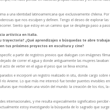
a a una identidad latinoamericana que exclusivamente chilena. Por 
poderosas que nos esculpen y definen. Tengo el deseo de explorar las 
recorrer. Siento que estoy en un camino que se despliega paso a pas
a artística en Italia.
tu trayectoria? ¿Qué aprendizajes o búsquedas te abre trabaj
 en tus próximos proyectos en escultura y cine?
-specific a partir de registros previos que dialogan con imágenes film
dejado de correr el agua y donde antiguamente las mujeres lavaban l
el acto de verter en el agua el peso que se lleva encima.
eparados e incorporé un registro realizado in situ, donde cargo sobr
el río Aniene. Lo que más me interesó fue tender puentes invisibles en
turas que modelan una visión del mundo: la creación de los ríos, la c
es internacionales, y me resulta especialmente significativo percibi
. Actualmente estoy investigando la búsqueda de lo sagrado que surge t