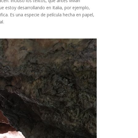
en. Incluso los textos, que antes vivían
e estoy desarrollando en Italia, por ejemplo,
ica. Es una especie de película hecha en papel,
al.