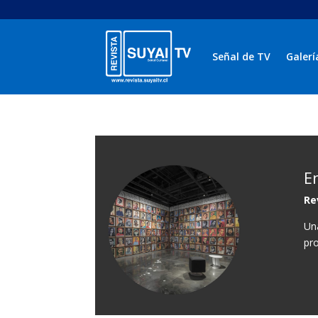
Señal de TV
Galerí
E
Re
Un
pro