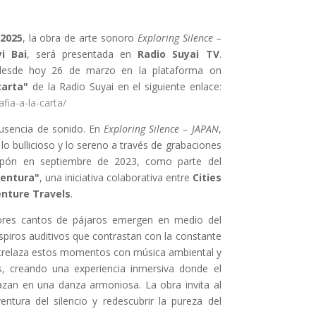
 2025
, la obra de arte sonoro
Exploring Silence –
i Bai
, será presentada en
Radio Suyai TV
.
 desde hoy 26 de marzo en la plataforma on
carta"
de la Radio Suyai en el siguiente enlace:
afia-a-la-carta/
ausencia de sonido. En
Exploring Silence – JAPAN
,
 lo bullicioso y lo sereno a través de grabaciones
apón en septiembre de 2023, como parte del
ventura"
, una iniciativa colaborativa entre
Cities
nture Travels
.
dores cantos de pájaros emergen en medio del
spiros auditivos que contrastan con la constante
ntrelaza estos momentos con música ambiental y
, creando una experiencia inmersiva donde el
lazan en una danza armoniosa. La obra invita al
entura del silencio y redescubrir la pureza del