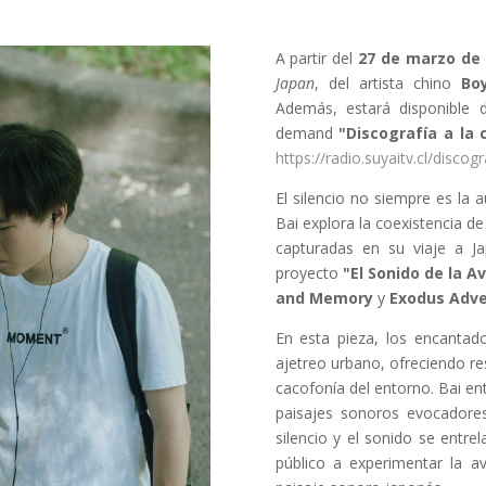
A partir del
27 de marzo de
Japan
, del artista chino
Boy
Además, estará disponible
demand
"Discografía a la 
https://radio.suyaitv.cl/discogr
El silencio no siempre es la 
Bai explora la coexistencia de
capturadas en su viaje a J
proyecto
"El Sonido de la A
and Memory
y
Exodus Adve
En esta pieza, los encanta
ajetreo urbano, ofreciendo re
cacofonía del entorno. Bai e
paisajes sonoros evocadores
silencio y el sonido se entre
público a experimentar la av