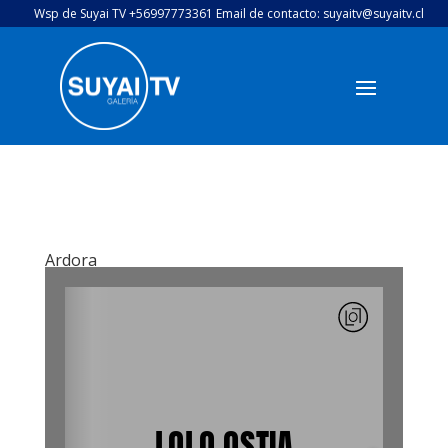
Wsp de Suyai TV +56997773361 Email de contacto: suyaitv@suyaitv.cl
Ardora