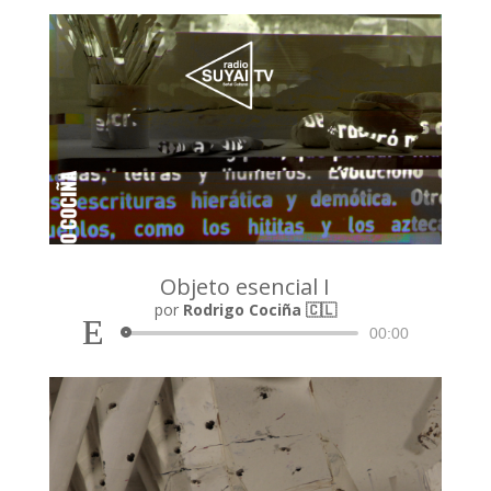
Objeto esencial I
Reproductor
por
Rodrigo Cociña 🇨🇱
de
00:00
audio