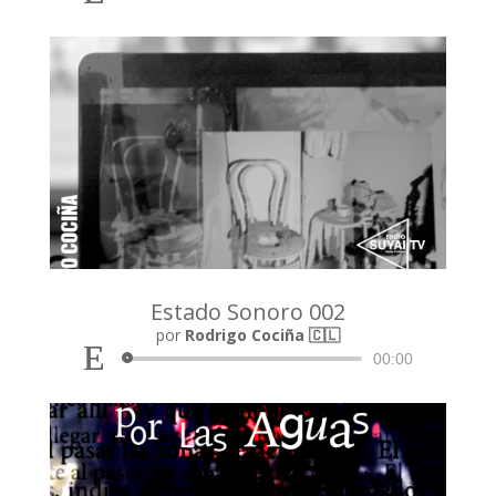
Estado Sonoro 002
Reproductor
por
Rodrigo Cociña 🇨🇱
de
00:00
audio