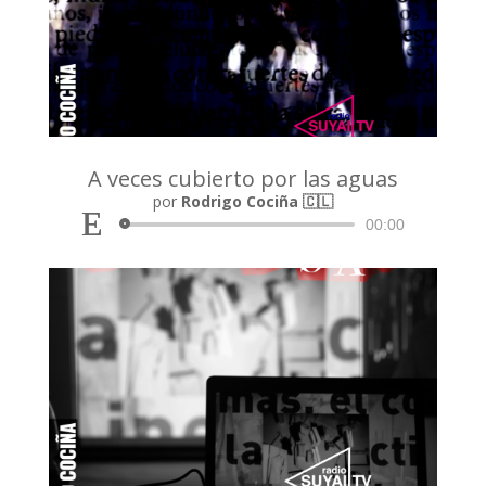
A veces cubierto por las aguas
Reproductor
por
Rodrigo Cociña 🇨🇱
de
00:00
audio