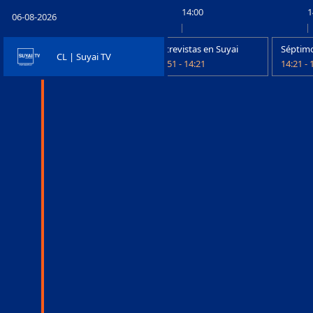
13:30
14:00
1
06-08-2026
stas en Suyai
Entrevistas en Suyai
Séptimo
CL | Suyai TV
 13:51
13:51 - 14:21
14:21 - 